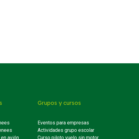
s
Grupos y cursos
nees
Eventos para empresas
enees
Actividades grupo escolar
 en avión
Curso piloto vuelo sin motor