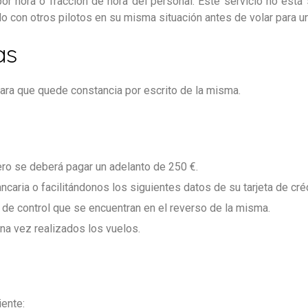
 por hora o fracción de hora del personal. Este servicio no est
 con otros pilotos en su misma situación antes de volar para un
as
ara que quede constancia por escrito de la misma.
lero se deberá pagar un adelanto de 250 €.
ncaria o facilitándonos los siguientes datos de su tarjeta de crédi
 de control que se encuentran en el reverso de la misma.
una vez realizados los vuelos.
iente: