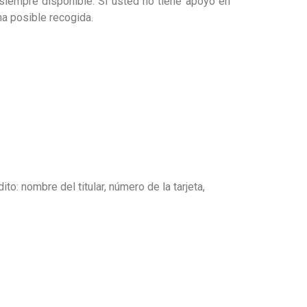
á siempre disponible. Si usted no tiene apoyo en
a posible recogida.
to: nombre del titular, número de la tarjeta,