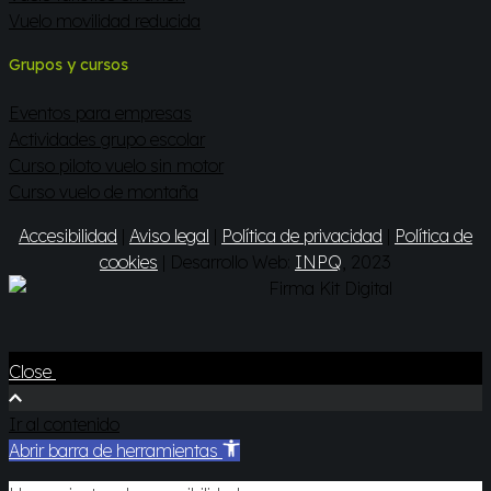
Vuelo movilidad reducida
Grupos y cursos
Eventos para empresas
Actividades grupo escolar
Curso piloto vuelo sin motor
Curso vuelo de montaña
Accesibilidad
|
Aviso legal
|
Política de privacidad
|
Política de
cookies
| Desarrollo Web:
INPQ
, 2023
Close
Ir al contenido
Abrir barra de herramientas