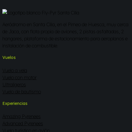
Aeródromo en Santa Cilia, en el Pirneo de Huesca, muy cerca
de Jaca, con flota propia de aviones, 2 pistas asfaltadas, 2
hangares, plataforma de estacionamiento para aeroplanos e
instalación de combustible.
Vuelos
Vuelo a vela
Vuelo con motor
Ultraligeros
Vuelo de bautismo
Experiencias
Amazing Pyrenees
Advanced Pyrenees
Vuelo turístico en avión